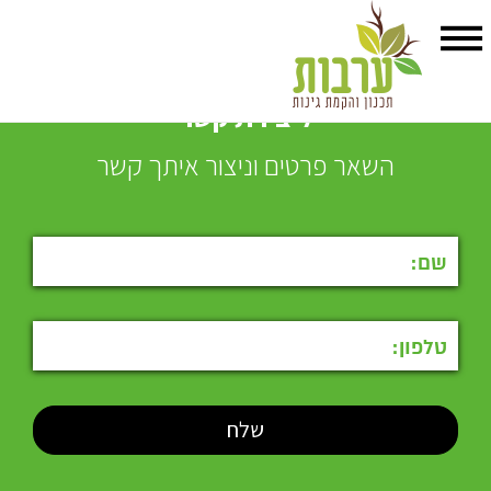
ליצירת קשר
השאר פרטים וניצור איתך קשר
גינה בכפר סבא
לגינה הבאה:
הגינה של אלון העורך דין המשקיען.
גינה פרטית לבית ששופץ בכפר סבא הוקמה בחורף 2008 קיבלה תוספת
של שתי משאיות גדולות של חמרה שהוכנסו במריצות בשיא החורף {כל
הכבוד לטל גיא מאור ואדיר} מתאפיינת בצמחיה מגוונת פינת מנגל בעלת
שתי ספסלי שירות, פינת ישיבה מרכזית גדולה., דשא עם אזור משופע לכיוון
היציאה מהסלון בתמונה אלון בן של בעל הבית שעזר בעבודות הגינון.
{פוטוגני משהו משהו}.