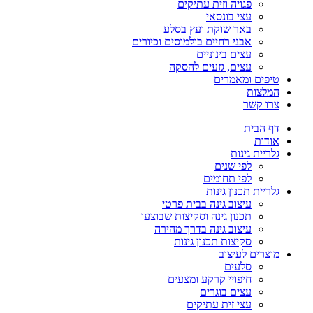
פגויה וזית עתיקים
עצי בונסאי
באר שוקת ועץ בסלע
אבני רחיים בולמוסים וכיורים
עצים בינוניים
עצים, גזעים להסקה
טיפים ומאמרים
המלצות
צרו קשר
דף הבית
אודות
גלריית גינות
לפי שנים
לפי תחומים
גלריית תכנון גינות
עיצוב גינה בבית פרטי
תכנון גינה וסקיצות שבוצעו
עיצוב גינה בדרך מהירה
סקיצות תכנון גינות
מוצרים לעיצוב
סלעים
חיפויי קרקע ומצעים
עצים בוגרים
עצי זית עתיקים