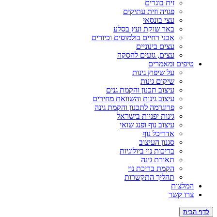
זית בוגרים
פגויה וזית עתיקים
עצי בונסאי
באר שוקת ועץ בסלע
אבני רחיים בולמוסים וכיורים
עצים בינוניים
עצים, גזעים להסקה
טיפים ומאמרים
על שיפוץ גינות
שיקום גינות
עיצוב תכנון והקמת גנים
עיצוב גינות והשוואת מחירים
פרוגרמה לתכנון והקמת גינה
גינות יפניות בישראל
עיצוב נוף ופנג שואי
אדריכל נוף
סגנון העיצוב
בריכות נוי ביולוגיות
תאורת גינה
הקמת בריכת נוי
תהליך התקשרות
המלצות
צרו קשר
לדף הבית