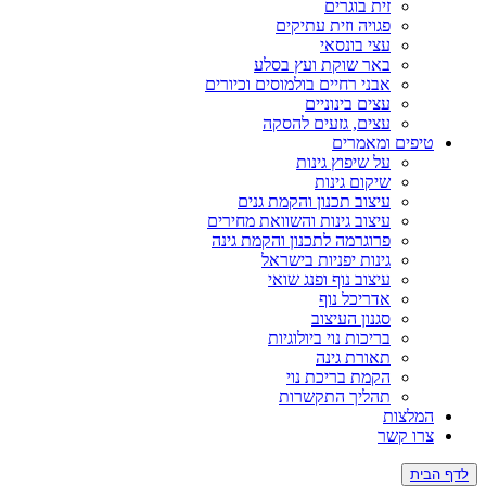
זית בוגרים
פגויה וזית עתיקים
עצי בונסאי
באר שוקת ועץ בסלע
אבני רחיים בולמוסים וכיורים
עצים בינוניים
עצים, גזעים להסקה
ים ומאמרים
על שיפוץ גינות
שיקום גינות
עיצוב תכנון והקמת גנים
עיצוב גינות והשוואת מחירים
פרוגרמה לתכנון והקמת גינה
גינות יפניות בישראל
עיצוב נוף ופנג שואי
אדריכל נוף
סגנון העיצוב
בריכות נוי ביולוגיות
תאורת גינה
הקמת בריכת נוי
תהליך התקשרות
צות
 קשר