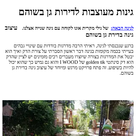
 מעוצבות לדירות גן בשוהם
עיצוב
ה:
של גילי מקרית אונו לקוחה עם גינה שנייה אצלנו.
רת גן בשוהם
תי לגינה, ראיתי הרבה מדרגות בודדות עם שינויי גבהים
מה מקומות בגינה דבר ראשון הסברתי על צורת הדק ואיך הוא
מדרגות בצורה שיוצרו מעברים רכים מזמינים יש לציין שהדק
הוא דק סינתטי golden tik של I WOOD והוא גם גמיש כך שהוא יכול
וע. זה פתח פרויקט מרגש ומיוחד של עיצוב גינה בדירת גן