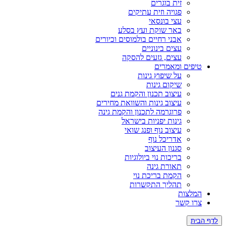
זית בוגרים
פגויה וזית עתיקים
עצי בונסאי
באר שוקת ועץ בסלע
אבני רחיים בולמוסים וכיורים
עצים בינוניים
עצים, גזעים להסקה
ים ומאמרים
על שיפוץ גינות
שיקום גינות
עיצוב תכנון והקמת גנים
עיצוב גינות והשוואת מחירים
פרוגרמה לתכנון והקמת גינה
גינות יפניות בישראל
עיצוב נוף ופנג שואי
אדריכל נוף
סגנון העיצוב
בריכות נוי ביולוגיות
תאורת גינה
הקמת בריכת נוי
תהליך התקשרות
צות
 קשר