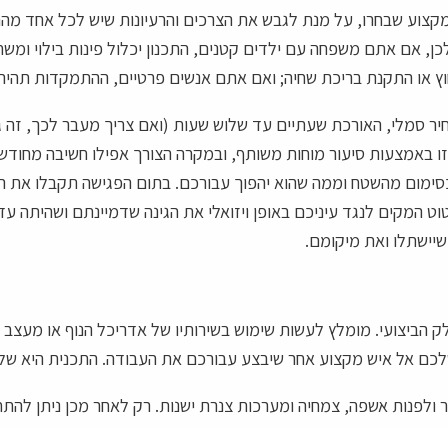
 המקצוע שבחרו, על מנת לגבש את הצרכים והרעיונות שיש לכל אחד מה
 לכן, אם אתם משפחה עם ילדים קטנים, התכנון יכלול פינות בילוי ו
 או התקנת בריכת שחיה; ואם אתם אנשים פרטיים, ההתמקדות תהיה ב
יר סמלי, האורכת שעתיים עד שלוש שעות (ואם צריך מעבר לכך, זה ג
 זו באמצעות סיעור מוחות משותף, ובמקרה הצורך אפילו חשיבה מחודש
כסימום מהשטח וממה שהוא יהפוך עבורכם. בתום הפגישה תקבלו את 
וט המקים לנגד עיניכם באופן ויזואלי את הגינה שדמיינתם ושהיתה עד
שיישתלו ואת מיקומם.
ק הביצועי. מומלץ לעשות שימוש בשירותיו של אדריכל הנוף או מעצב ה
לכם אל איש מקצוע אחר שיבצע עבורכם את העבודה. התכנית היא של
ולפנות אשפה, צמחיה ומערכות צנרת ישנות. רק לאחר מכן ניתן להת
ה כך שתתאים לצרכי הגינה. התשתיות מוקמות לאחר מכן, כשהאדמה מו