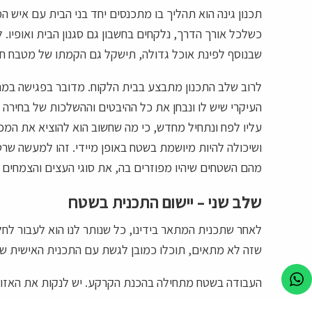
תכנון גינה הוא תהליך בו מתכנסים יחד בני הבית עם איש
כשלכל אורך הדרך, נלקחים בחשבון גם סגנון הבית ואופיו.
שבנוסף לפינת אוכל גדולה, תישקל גם הקמתו של מטבח חוץ
לרוב שלב התכנון מתבצע בבית הלקוח. מדובר בפגישה במח
העיקרי שיש לו ונבחן את כל ההיבטים וההשלכות של בחירה
עליו לפח ונתחיל מחדש, כי מה שחשוב הוא להוציא את המ
ושיכולה להיות מיושמת בשטח באופן מיידי. זהו למעשה שרט
מהם השטחים שיהיו מפוזרים בה, את סוגי העצים והצמחים 
שלב שני – יישום התכנית בשטח
לאחר שתכנית המתאר בידינו, כל שנותר לנו הוא לעבור לחל
שזה לא מתאים, תוכלו כמובן לגשת עם התכנית האישית ש
העבודה בשטח מתחילה בהכנת הקרקע. יש לנקות את האזור 
לטופוגרפיה שלה, או במידת הצורך, לשנות את הטופוגרפי