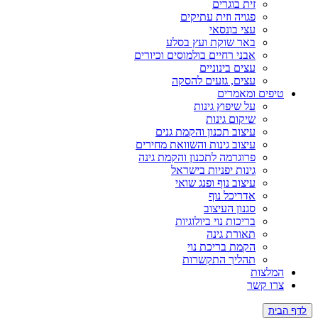
זית בוגרים
פגויה וזית עתיקים
עצי בונסאי
באר שוקת ועץ בסלע
אבני רחיים בולמוסים וכיורים
עצים בינוניים
עצים, גזעים להסקה
טיפים ומאמרים
על שיפוץ גינות
שיקום גינות
עיצוב תכנון והקמת גנים
עיצוב גינות והשוואת מחירים
פרוגרמה לתכנון והקמת גינה
גינות יפניות בישראל
עיצוב נוף ופנג שואי
אדריכל נוף
סגנון העיצוב
בריכות נוי ביולוגיות
תאורת גינה
הקמת בריכת נוי
תהליך התקשרות
המלצות
צרו קשר
לדף הבית