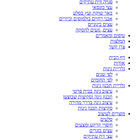
פגויה וזית עתיקים
עצי בונסאי
באר שוקת ועץ בסלע
אבני רחיים בולמוסים וכיורים
עצים בינוניים
עצים, גזעים להסקה
טיפים ומאמרים
המלצות
צרו קשר
דף הבית
אודות
גלריית גינות
לפי שנים
לפי תחומים
גלריית תכנון גינות
עיצוב גינה בבית פרטי
תכנון גינה וסקיצות שבוצעו
עיצוב גינה בדרך מהירה
סקיצות תכנון גינות
מוצרים לעיצוב
סלעים
חיפויי קרקע ומצעים
עצים בוגרים
עצי זית עתיקים