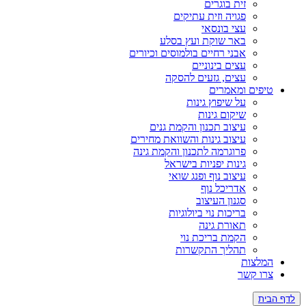
זית בוגרים
פגויה וזית עתיקים
עצי בונסאי
באר שוקת ועץ בסלע
אבני רחיים בולמוסים וכיורים
עצים בינוניים
עצים, גזעים להסקה
ים ומאמרים
על שיפוץ גינות
שיקום גינות
עיצוב תכנון והקמת גנים
עיצוב גינות והשוואת מחירים
פרוגרמה לתכנון והקמת גינה
גינות יפניות בישראל
עיצוב נוף ופנג שואי
אדריכל נוף
סגנון העיצוב
בריכות נוי ביולוגיות
תאורת גינה
הקמת בריכת נוי
תהליך התקשרות
צות
 קשר