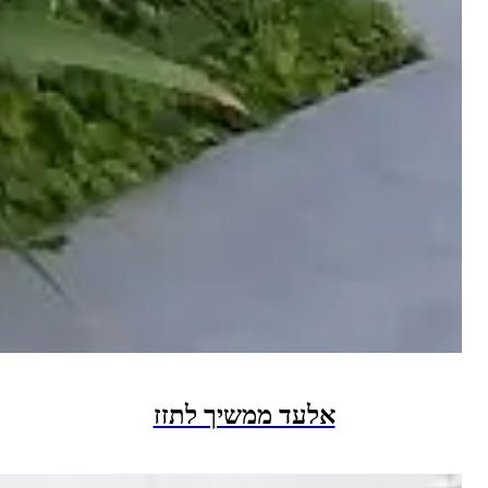
אלעד ממשיך לתזז