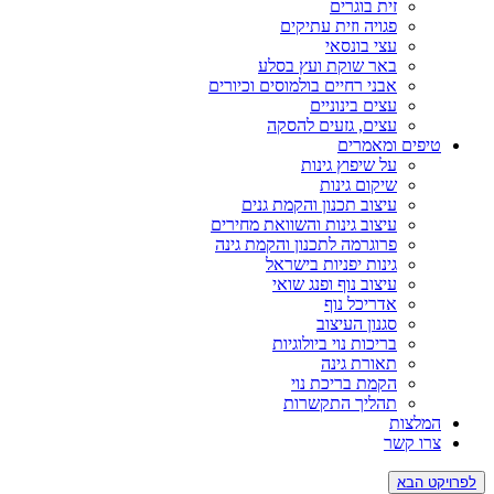
זית בוגרים
פגויה וזית עתיקים
עצי בונסאי
באר שוקת ועץ בסלע
אבני רחיים בולמוסים וכיורים
עצים בינוניים
עצים, גזעים להסקה
ים ומאמרים
על שיפוץ גינות
שיקום גינות
עיצוב תכנון והקמת גנים
עיצוב גינות והשוואת מחירים
פרוגרמה לתכנון והקמת גינה
גינות יפניות בישראל
עיצוב נוף ופנג שואי
אדריכל נוף
סגנון העיצוב
בריכות נוי ביולוגיות
תאורת גינה
הקמת בריכת נוי
תהליך התקשרות
צות
 קשר
הבא