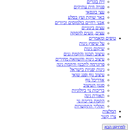
זית בוגרים
פגויה וזית עתיקים
עצי בונסאי
באר שוקת ועץ בסלע
אבני רחיים בולמוסים וכיורים
עצים בינוניים
עצים, גזעים להסקה
ים ומאמרים
על שיפוץ גינות
שיקום גינות
עיצוב תכנון והקמת גנים
עיצוב גינות והשוואת מחירים
פרוגרמה לתכנון והקמת גינה
גינות יפניות בישראל
עיצוב נוף ופנג שואי
אדריכל נוף
סגנון העיצוב
בריכות נוי ביולוגיות
תאורת גינה
הקמת בריכת נוי
תהליך התקשרות
צות
 קשר
הבא