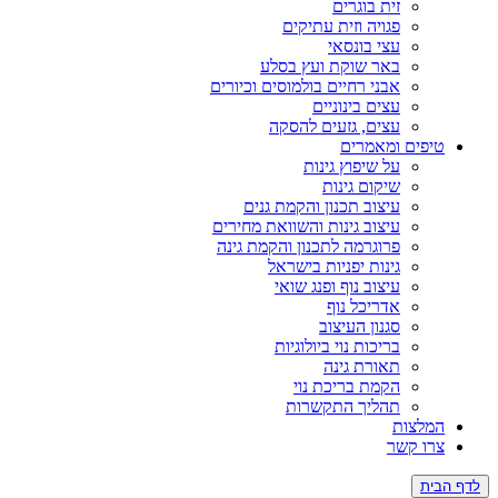
זית בוגרים
פגויה וזית עתיקים
עצי בונסאי
באר שוקת ועץ בסלע
אבני רחיים בולמוסים וכיורים
עצים בינוניים
עצים, גזעים להסקה
ים ומאמרים
על שיפוץ גינות
שיקום גינות
עיצוב תכנון והקמת גנים
עיצוב גינות והשוואת מחירים
פרוגרמה לתכנון והקמת גינה
גינות יפניות בישראל
עיצוב נוף ופנג שואי
אדריכל נוף
סגנון העיצוב
בריכות נוי ביולוגיות
תאורת גינה
הקמת בריכת נוי
תהליך התקשרות
צות
 קשר