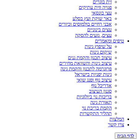
זית בוגרים
פגויה וזית עתיקים
עצי בונסאי
באר שוקת ועץ בסלע
אבני רחיים בולמוסים וכיורים
עצים בינוניים
עצים, גזעים להסקה
ים ומאמרים
על שיפוץ גינות
שיקום גינות
עיצוב תכנון והקמת גנים
עיצוב גינות והשוואת מחירים
פרוגרמה לתכנון והקמת גינה
גינות יפניות בישראל
עיצוב נוף ופנג שואי
אדריכל נוף
סגנון העיצוב
בריכות נוי ביולוגיות
תאורת גינה
הקמת בריכת נוי
תהליך התקשרות
צות
 קשר