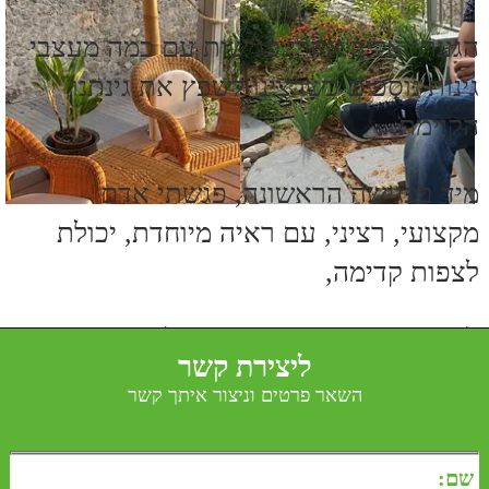
הגעתי אליך אחרי פגישות עם כמה מעצבי
גינות נוספים כשרצינו לשפץ את גינתנו
הקיימת.
מיד בפגישה הראשונה, פגשתי אדם
מקצועי, רציני, עם ראיה מיוחדת, יכולת
לצפות קדימה,
להציע רעיונות מיוחדים וגם להבין מה
ליצירת קשר
מתאים לי.
השאר פרטים וניצור איתך קשר
"יותר קשה לשפץ גינה קימת", אמרת
וצדקת.