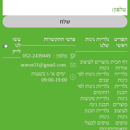
ואף על פי כן, הגעת, אתה והצוות שלך,
פיניתם וניקיתם את הגינה הישנה
תפריט
גלריות גינות
פרטי התקשרות
עשו
ונוצרה גינה חדשה, רעננה, עשוייה היטב,
ראשי
שלנו
לנו
לייק
מותאמת לטופוגרפיה הקימת, עם פינות חן
טלפון :
052-2439449
דף הבית
מוצרים לעיצוב
aravot11@gmail.com
חדשות שלא ידעתי שקיימות בגינה.
אודות
גינות
ימים א’-ו בשעות
גלריית
גלריות גינות לפי
09:00-19:00
גינות
שנים
היום, חודש לאחר הקמתה, תענוג לשבת
גלריית
גלריות גינות לפי
תכנון
תחומים
בגינה, בכל פינה,
גינות
גלריית סקיצות
מוצרים
תכנון גינה
לעיצוב
גלריית תכנון
מעשה ידיך מעורר התפעלות מכל המבקרים
גינות
גינות
ומהווה לנו מקור גאווה,
טיפים
טיפים לבעלי
ומאמרים
גינות