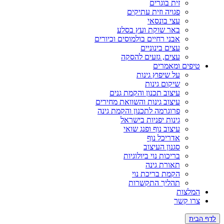
זית בוגרים
פגויה וזית עתיקים
עצי בונסאי
באר שוקת ועץ בסלע
אבני רחיים בולמוסים וכיורים
עצים בינוניים
עצים, גזעים להסקה
טיפים ומאמרים
על שיפוץ גינות
שיקום גינות
עיצוב תכנון והקמת גנים
עיצוב גינות והשוואת מחירים
פרוגרמה לתכנון והקמת גינה
גינות יפניות בישראל
עיצוב נוף ופנג שואי
אדריכל נוף
סגנון העיצוב
בריכות נוי ביולוגיות
תאורת גינה
הקמת בריכת נוי
תהליך התקשרות
המלצות
צרו קשר
לדף הבית