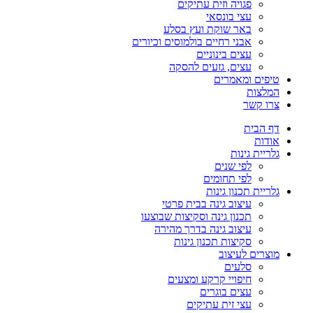
פגויה וזית עתיקים
עצי בונסאי
באר שוקת ועץ בסלע
אבני רחיים בולמוסים וכיורים
עצים בינוניים
עצים, גזעים להסקה
טיפים ומאמרים
המלצות
צרו קשר
דף הבית
אודות
גלריית גינות
לפי שנים
לפי תחומים
גלריית תכנון גינות
עיצוב גינה בבית פרטי
תכנון גינה וסקיצות שבוצעו
עיצוב גינה בדרך מהירה
סקיצות תכנון גינות
מוצרים לעיצוב
סלעים
חיפויי קרקע ומצעים
עצים בוגרים
עצי זית עתיקים