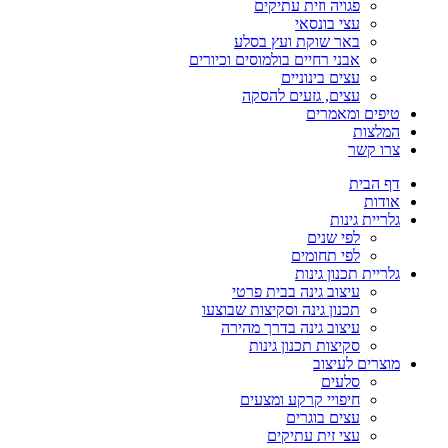
פגויה וזית עתיקים
עצי בונסאי
באר שוקת ועץ בסלע
אבני רחיים בולמוסים וכיורים
עצים בינוניים
עצים, גזעים להסקה
טיפים ומאמרים
המלצות
צרו קשר
דף הבית
אודות
גלריית גינות
לפי שנים
לפי תחומים
גלריית תכנון גינות
עיצוב גינה בבית פרטי
תכנון גינה וסקיצות שבוצעו
עיצוב גינה בדרך מהירה
סקיצות תכנון גינות
מוצרים לעיצוב
סלעים
חיפויי קרקע ומצעים
עצים בוגרים
עצי זית עתיקים