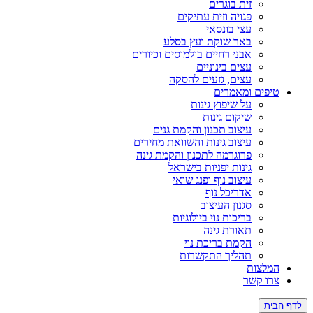
זית בוגרים
פגויה וזית עתיקים
עצי בונסאי
באר שוקת ועץ בסלע
אבני רחיים בולמוסים וכיורים
עצים בינוניים
עצים, גזעים להסקה
טיפים ומאמרים
על שיפוץ גינות
שיקום גינות
עיצוב תכנון והקמת גנים
עיצוב גינות והשוואת מחירים
פרוגרמה לתכנון והקמת גינה
גינות יפניות בישראל
עיצוב נוף ופנג שואי
אדריכל נוף
סגנון העיצוב
בריכות נוי ביולוגיות
תאורת גינה
הקמת בריכת נוי
תהליך התקשרות
המלצות
צרו קשר
לדף הבית