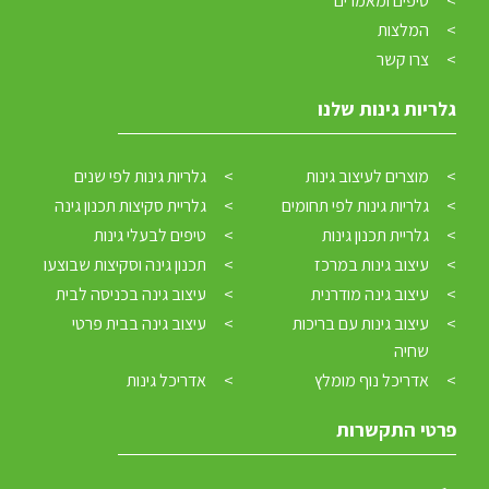
טיפים ומאמרים
המלצות
צרו קשר
גלריות גינות שלנו
מוצרים לעיצוב גינות
גלריות גינות לפי שנים
גלריות גינות לפי תחומים
גלריית סקיצות תכנון גינה
גלריית תכנון גינות
טיפים לבעלי גינות
עיצוב גינות במרכז
תכנון גינה וסקיצות שבוצעו
עיצוב גינה מודרנית
עיצוב גינה בכניסה לבית
עיצוב גינות עם בריכות
עיצוב גינה בבית פרטי
שחיה
אדריכל נוף מומלץ
אדריכל גינות
פרטי התקשרות
ולא להעביר אותה לאיזה גנן מתחיל או שיפתור אותה בדרך שמזלזלת בגינה. זה
מה שלרוב קורה שמוליק במקרה הזה ממש חקר את התחום ורצה להוציא הרבה