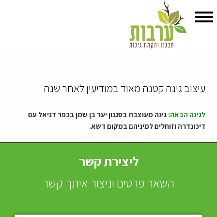
עיצוב גינה קטנה מאוד במודיעין לאחר שנה
לגינה הבאה:
גינה מעוצבת בסגנון יער בן שמן בכפר דניאל עם
דיכונדרה וזוחלים למיניהם במקום דשא.
תכנון והקמת גינה קטנה
ליצירת קשר
במודיעין
השאר פרטים וניצור איתך קשר
דוגמא יפה של תכנון והקמת גינה קטנה במודיעין – קשה לבעל גינה
להתאפק מלזלזל בגינה בגודל של 45 מטר בלבד שברשותו ⇓⇓