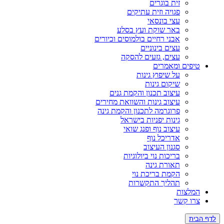
זית בוגרים
פגויה וזית עתיקים
עצי בונסאי
באר שוקת ועץ בסלע
אבני רחיים בולמוסים וכיורים
עצים בינוניים
עצים, גזעים להסקה
ים ומאמרים
על שיפוץ גינות
שיקום גינות
עיצוב תכנון והקמת גנים
עיצוב גינות והשוואת מחירים
פרוגרמה לתכנון והקמת גינה
גינות יפניות בישראל
עיצוב נוף ופנג שואי
אדריכל נוף
סגנון העיצוב
בריכות נוי ביולוגיות
תאורת גינה
הקמת בריכת נוי
תהליך התקשרות
צות
 קשר