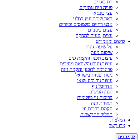
זית בוגרים
פגויה וזית עתיקים
עצי בונסאי
באר שוקת ועץ בסלע
אבני רחיים בולמוסים וכיורים
עצים בינוניים
עצים, גזעים להסקה
טיפים ומאמרים
על שיפוץ גינות
שיקום גינות
עיצוב תכנון והקמת גנים
עיצוב גינות והשוואת מחירים
פרוגרמה לתכנון והקמת גינה
גינות יפניות בישראל
עיצוב נוף ופנג שואי
אדריכל נוף
סגנון העיצוב
בריכות נוי ביולוגיות
תאורת גינה
הקמת בריכת נוי
תהליך התקשרות
המלצות
צרו קשר
לדף הבית