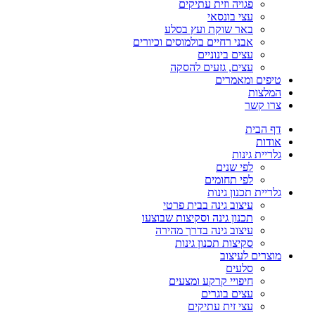
פגויה וזית עתיקים
עצי בונסאי
באר שוקת ועץ בסלע
אבני רחיים בולמוסים וכיורים
עצים בינוניים
עצים, גזעים להסקה
טיפים ומאמרים
המלצות
צרו קשר
דף הבית
אודות
גלריית גינות
לפי שנים
לפי תחומים
גלריית תכנון גינות
עיצוב גינה בבית פרטי
תכנון גינה וסקיצות שבוצעו
עיצוב גינה בדרך מהירה
סקיצות תכנון גינות
מוצרים לעיצוב
סלעים
חיפויי קרקע ומצעים
עצים בוגרים
עצי זית עתיקים