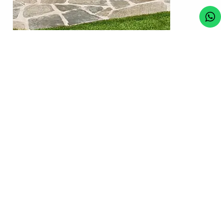
גינה שבה נעשה תכנון יסודי ויפה על ידינו לפני שבנינו אותה
מסביב לבית. זוג עצי בית ממול ליציאה מהסלון.
כדי לוודא מראש את תקינותה של גינה עם בריכה ודק לאחר 