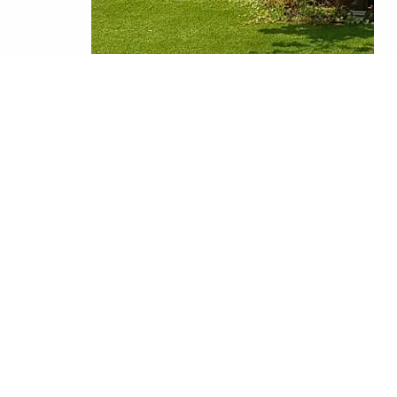
נינו כאן דק עץ יפה ובריכת שחייה, שתלנו צמחיה עוטפת
רים הגננים. דירות גן בדרך כלל מכילות גינות של בין
ת גן בשטח של 520 מטר רבוע. אז ראשית נאמר תודה ללקוח שנתן לאסף ערבות יד כמעט חופשית במשימתו להגשים